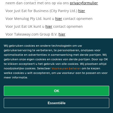
neem dan contact met ons op via ons
privacyformulier
Voor Just Eat for Business (City Pantry Ltd.)
hier
Voor Menulog Pty Ltd. kunt u
hier
contact opnemen
Voor Just Eat UK kunt u
hier
contact opnemen
Voor Takeaway.com Group B.V.
hier
Just Eat Takeaway.com Data Protection Officer -
Wij gebruiken cookies en andere technologieën om uw
Takeaway.com Group B.V.
gebruikerservaring te verbeteren, te personaliseren, analyses voor
optimalisatie en advertenties in samenwerking met derde partijen. Wij
Piet Heinkade 61
gebruiken onze eigen cookies en cookies van derde partijen. Door op OK
1019 GM Amsterdam
te klikken accepteert u het gebruik van alle cookies. Wij plaatsen altijd
Nederland
noodzakelijke cookies. Selecteer
Voorkeuren beheren
om te kiezen
welke cookies u wilt accepteren, om uw voorkeur aan te passen en voor
Bijgewerkte versies van deze
meer informatie.
Privacyverklaring
OK
Wij kunnen deze Verklaring van tijd tot tijd bijwerken als
reactie op veranderende juridische, technische of zakelijke
ontwikkelingen. Wanneer wij onze Privacyverklaring
Essentiële
bijwerken, zullen wij passende maatregelen nemen om u
op de hoogte te brengen, in overeenstemming met het