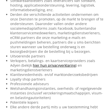
Softwareaanbieders zoals leveranciers van software,
hosting, applicatieondersteuning, levering, logistiek,
informatiebeveiliging, enz.
Derden die verschillende activiteiten ondernemen om
onze Diensten te promoten, op de markt te brengen of te
ondersteunen. Daaronder vallen onder andere
socialemediaplatforms zoals Facebook, buitenlandse
klantenservicemedewerkers, marketingdienstverleners,
eCRM-partners die onze marketing-e-mails en
pushmeldingen beheren, partners die u sms-berichten
sturen wanneer uw bestelling onderweg is en
bezorgbedrijven die de bestelling bij u bezorgen.
Uitvoerende partners
Verkopers, betalings- en kaartserviceproviders zoals
Adyen (bekijk
hier hun privacyverklaring
) en
marketingdienstverleners
Klanttevredenheids- en/of marktonderzoeksbedrijven
Loyalty shop partners
Professionele adviseurs
Wetshandhavingsinstanties, overheids- of regelgevende
instanties (inclusief verzekeringsmaatschappijen, visum-
en belastingautoriteiten)
Potentiële kopers
Elke andere derde partij mits u uw toestemming hebt